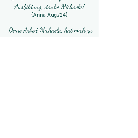
Ausbildung, danke Michaela!
(Anna Aug./24)
Deine Arbeit Michaela, hat mich zu
tiefstem inspiriert, deine ruhige
einfühlsame Art im Umgang mit
den Pferden zeigt, wie wichtig
Geduld und Vertrauen ist!
(Angelika Okt./24)
Ponyreiten/Halloween Party, wir
waren begeistert, den Kindern hat
es gefallen, wir kommen wieder!
Danke
(Luise Nov./24)